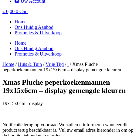
Uw Account
€
0,00
0
Cart
Home
Ons Huidig Aanbod
Promoties & Uitverkoop
Home
Ons Huidig Aanbod
Promoties & Uitverkoop
Home
/
Huis & Tuin
/
Vrije Tijd
/
.
/ Xmas Pluche
peperkoekenmannen 19x15x6cm – display gemengde kleuren
Xmas Pluche peperkoekenmannen
19x15x6cm – display gemengde kleuren
19x15x6cm - display
Notificatie terug op voorraad
We zullen u informeren wanneer dit
product terug beschikbaar is. Vul uw email adres hieronder in om op
de hoogte gehouden te worden.