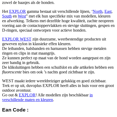
zowel de baasjes als de honden.
Het
EXPLOR
gamma bestaat uit verschillende lijnen, ‘
North
,
East
,
South
en
West
” met elk hun specifieke mix van modellen, kleuren
en afwerking. Telkens met dezelfde hoge kwaliteit, zachte neopreen
voering aan de contactoppervlakken en stevige sluitingen, gespen en
D-ringen, speciaal ontworpen voor actieve honden.
EXPLOR WEST
zijn duurzame, weerbestendige producten uit
geweven nylon in klassieke effen kleuren.
De leibanden, halsbanden en harnassen hebben stevige metalen
ringen en clips in mat maangrijs.
Ze kunnen perfect op maat van de hond worden aangepast en zijn
zeer handig in gebruik.
De kliksluitingen hebben een schuifslot en alle artikelen hebben een
fluorescente
bies om ook ’s nachts goed zichtbaar te zijn.
WEST maakt iedere wereldreiziger gelukkig en goed zichtbaar.
Trek er op uit, duvoplus EXPLOR heeft alles in huis voor een groot
outdoor avontuur.
Go out &
EXPLOR
! Alle modellen zijn beschikbaar
in
verschillende maten en kleuren
.
Ean Code :