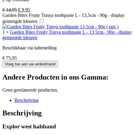
Oorspronkelijke
Huidige
€
14,95
€
9,95
prijs
prijs
Garden Bites Fruity Tonya toothpaste L - 13,5cm - 90g - display
was:
is:
gemengde kleuren
€ 14,95.
€ 9,95.
1
×
Garden Bites Fruity Tonya toothpaste L - 13,5cm - 90g - display
gemengde kleuren
Beschikbaar via nabestelling
€
75,95
Voeg toe aan uw winkelmand
Andere Producten in ons Gamma:
Geen gerelateerde producten.
Beschrijving
Beschrijving
Explor west halsband