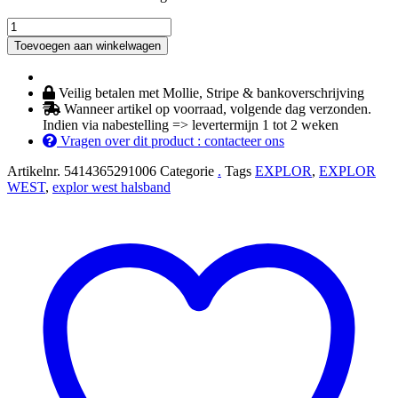
EXPLOR
West
Toevoegen aan winkelwagen
halsband
nylon
XL
Veilig betalen met Mollie, Stripe & bankoverschrijving
40-
Wanneer artikel op voorraad, volgende dag verzonden.
65cm/25mm
Indien via nabestelling => levertermijn 1 tot 2 weken
rood
Vragen over dit product : contacteer ons
aantal
Artikelnr.
5414365291006
Categorie
.
Tags
EXPLOR
,
EXPLOR
WEST
,
explor west halsband